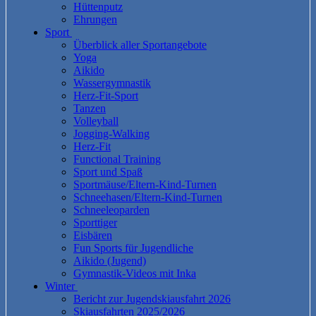
Hüttenputz
Ehrungen
Sport
Überblick aller Sportangebote
Yoga
Aikido
Wassergymnastik
Herz-Fit-Sport
Tanzen
Volleyball
Jogging-Walking
Herz-Fit
Functional Training
Sport und Spaß
Sportmäuse/Eltern-Kind-Turnen
Schneehasen/Eltern-Kind-Turnen
Schneeleoparden
Sporttiger
Eisbären
Fun Sports für Jugendliche
Aikido (Jugend)
Gymnastik-Videos mit Inka
Winter
Bericht zur Jugendskiausfahrt 2026
Skiausfahrten 2025/2026