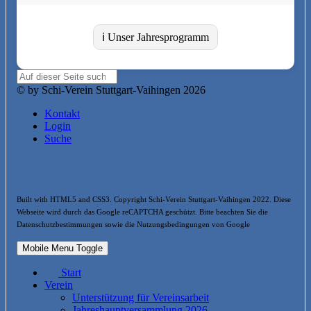
ℹ️ Unser Jahresprogramm
© by Schi-Verein Stuttgart-Vaihingen 2026
Kontakt
Login
Suche
Built with HTML5 and CSS3. Copyright Schi-Verein Stuttgart-Vaihingen 2022. Diese
Webseite wird durch das Google reCAPTCHA geschützt. Bitte beachten Sie die
Datenschutzbestimmungen sowie die Nutzungsbedingungen von Google
Mobile Menu Toggle
Start
Verein
Unterstützung für Vereinsarbeit
Jahreshauptversammlung 2026