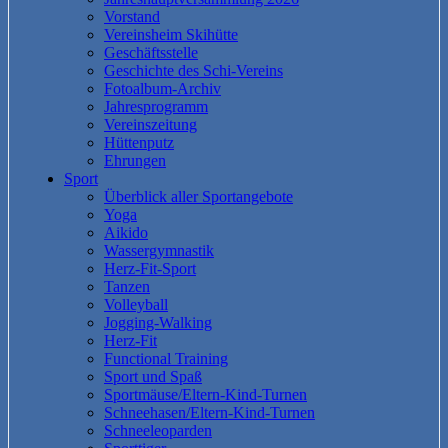
Vorstand
Vereinsheim Skihütte
Geschäftsstelle
Geschichte des Schi-Vereins
Fotoalbum-Archiv
Jahresprogramm
Vereinszeitung
Hüttenputz
Ehrungen
Sport
Überblick aller Sportangebote
Yoga
Aikido
Wassergymnastik
Herz-Fit-Sport
Tanzen
Volleyball
Jogging-Walking
Herz-Fit
Functional Training
Sport und Spaß
Sportmäuse/Eltern-Kind-Turnen
Schneehasen/Eltern-Kind-Turnen
Schneeleoparden