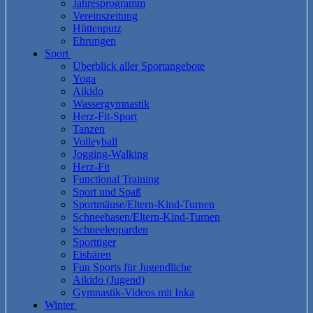
Jahresprogramm
Vereinszeitung
Hüttenputz
Ehrungen
Sport
Überblick aller Sportangebote
Yoga
Aikido
Wassergymnastik
Herz-Fit-Sport
Tanzen
Volleyball
Jogging-Walking
Herz-Fit
Functional Training
Sport und Spaß
Sportmäuse/Eltern-Kind-Turnen
Schneehasen/Eltern-Kind-Turnen
Schneeleoparden
Sporttiger
Eisbären
Fun Sports für Jugendliche
Aikido (Jugend)
Gymnastik-Videos mit Inka
Winter