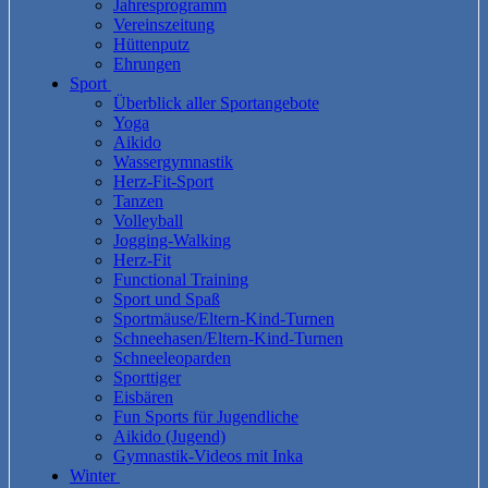
Jahresprogramm
Vereinszeitung
Hüttenputz
Ehrungen
Sport
Überblick aller Sportangebote
Yoga
Aikido
Wassergymnastik
Herz-Fit-Sport
Tanzen
Volleyball
Jogging-Walking
Herz-Fit
Functional Training
Sport und Spaß
Sportmäuse/Eltern-Kind-Turnen
Schneehasen/Eltern-Kind-Turnen
Schneeleoparden
Sporttiger
Eisbären
Fun Sports für Jugendliche
Aikido (Jugend)
Gymnastik-Videos mit Inka
Winter