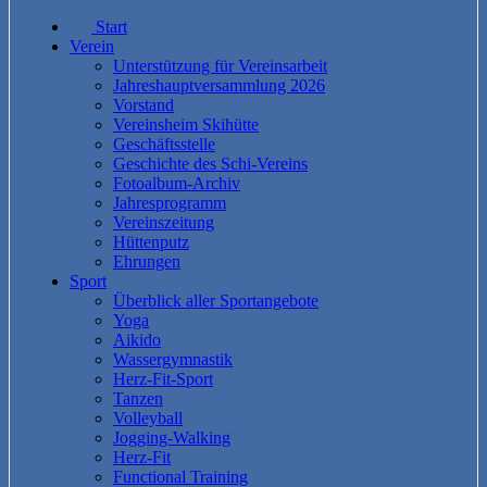
Start
Verein
Unterstützung für Vereinsarbeit
Jahreshauptversammlung 2026
Vorstand
Vereinsheim Skihütte
Geschäftsstelle
Geschichte des Schi-Vereins
Fotoalbum-Archiv
Jahresprogramm
Vereinszeitung
Hüttenputz
Ehrungen
Sport
Überblick aller Sportangebote
Yoga
Aikido
Wassergymnastik
Herz-Fit-Sport
Tanzen
Volleyball
Jogging-Walking
Herz-Fit
Functional Training