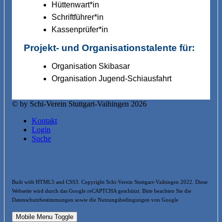
Hüttenwart*in
Schriftführer*in
Kassenprüfer*in
Projekt- und Organisationstalente für:
Organisation Skibasar
Organisation Jugend-Schiausfahrt
© by Schi-Verein Stuttgart-Vaihingen 2026
Kontakt
Login
Suche
Built with HTML5 and CSS3. Copyright Schi-Verein Stuttgart-Vaihingen 2022. Diese
Webseite wird durch das Google reCAPTCHA geschützt. Bitte beachten Sie die
Datenschutzbestimmungen sowie die Nutzungsbedingungen von Google
Mobile Menu Toggle