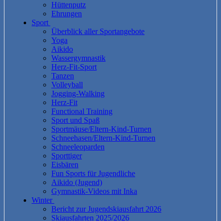
Hüttenputz
Ehrungen
Sport
Überblick aller Sportangebote
Yoga
Aikido
Wassergymnastik
Herz-Fit-Sport
Tanzen
Volleyball
Jogging-Walking
Herz-Fit
Functional Training
Sport und Spaß
Sportmäuse/Eltern-Kind-Turnen
Schneehasen/Eltern-Kind-Turnen
Schneeleoparden
Sporttiger
Eisbären
Fun Sports für Jugendliche
Aikido (Jugend)
Gymnastik-Videos mit Inka
Winter
Bericht zur Jugendskiausfahrt 2026
Skiausfahrten 2025/2026