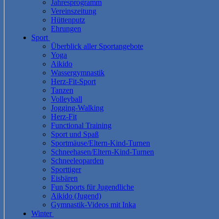
Jahresprogramm
Vereinszeitung
Hüttenputz
Ehrungen
Sport
Überblick aller Sportangebote
Yoga
Aikido
Wassergymnastik
Herz-Fit-Sport
Tanzen
Volleyball
Jogging-Walking
Herz-Fit
Functional Training
Sport und Spaß
Sportmäuse/Eltern-Kind-Turnen
Schneehasen/Eltern-Kind-Turnen
Schneeleoparden
Sporttiger
Eisbären
Fun Sports für Jugendliche
Aikido (Jugend)
Gymnastik-Videos mit Inka
Winter