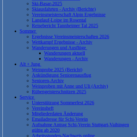
Ski-Basar-2025
Skiausfahrten - Archiv (Berichte)
Vereinsmeisterschaft Alpin Ergebnisse
Langlauf-Loipe im Rosental
Reisebericht Tannheimer Tal 2025
Sommer
Ergebnisse Vereinsmeisterschaften 2026
Wettkampf Ergebnisse - Archiv
Wanderungen und Ausflüge
Wanderungen aktuell
Wanderungen - Archiv
Alt + Jung
Weinprobe 2025 (Bericht)
Ankündigung Seniorenausflug
Senioren-Archiv
Weinproben mit Anne und Uli (Archiv)
Rübengeisterschnitzen 2025
Service
Unterstützung Sommerfest 2026
Vereinsheft
Mitgliederdaten Änderung
Emailadresse für Schi-Verein
Aufnahme Antrag Schi-Verein Stuttgart-Vaihingen
gültig ab 2020
Arbeitsstunden-Nachweis online