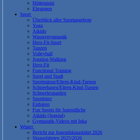
Hüttenputz
Ehrungen
Sport
Überblick aller Sportangebote
Yoga
Aikido
Wassergymnastik
Herz-Fit-Sport
Tanzen
Volleyball
Jogging-Walking
Herz-Fit
Functional Training
Sport und Spaß
Sportmäuse/Eltern-Kind-Turnen
Schneehasen/Eltern-Kind-Turnen
Schneeleoparden
Sporttiger
Eisbären
Fun Sports für Jugendliche
Aikido (Jugend)
Gymnastik-Videos mit Inka
Winter
Bericht zur Jugendskiausfahrt 2026
Skiausfahrten 2025/2026