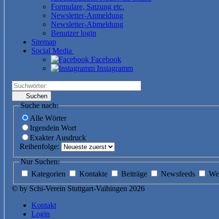
Formulare, Satzung etc.
Newsletter-Anmeldung
Newsletter-Abmeldung
Benutzer login
Sitemap
Social Media
Facebook
Instagramm
Suchen
Suche nach:
Alle Wörter
Irgendein Wort
Exakter Ausdruck
Reihenfolge:
Nur Suchen:
Kategorien
Kontakte
Beiträge
Newsfeeds
We
© by Schi-Verein Stuttgart-Vaihingen 2026
Kontakt
Login